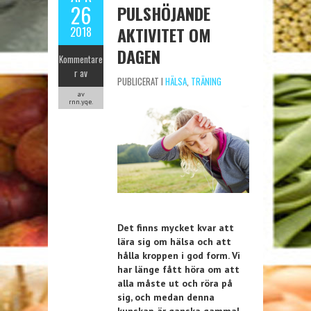
26
PULSHÖJANDE
AKTIVITET OM
2018
DAGEN
Kommentare
r av
PUBLICERAT I
HÄLSA
,
TRÄNING
av
rnn.yqe.
Det finns mycket kvar att
lära sig om hälsa och att
hålla kroppen i god form. Vi
har länge fått höra om att
alla måste ut och röra på
sig, och medan denna