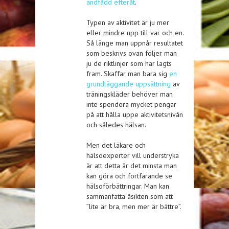
andfådd efteråt
.
Typen av aktivitet är ju mer
eller mindre upp till var och en.
Så länge man uppnår resultatet
som beskrivs ovan följer man
ju de riktlinjer som har lagts
fram. Skaffar man bara sig
en
grundläggande uppsättning
av
träningskläder behöver man
inte spendera mycket pengar
på att hålla uppe aktivitetsnivån
och således hälsan.
Men det läkare och
hälsoexperter vill understryka
är att detta är det minsta man
kan göra och fortfarande se
hälsoförbättringar. Man kan
sammanfatta åsikten som att
”lite är bra, men mer är bättre”.