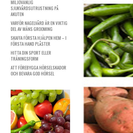
MILJÖVÄNLIG
SJUKVÅRDSUTRUSTNING PÅ
AKUTEN
VARFÖR NAGELVÅRD ÄR EN VIKTIG
DEL AV MÄNS GROOMING
SKAFFA FÖRSTA HJÄLPEN HEM – I
FÖRSTA HAND PLÅSTER
HITTA DIN SPORT ELLER
TRÄNINGSFORM
ATT FÖREBYGGA HÖRSELSKADOR
OCH BEVARA GOD HÖRSEL