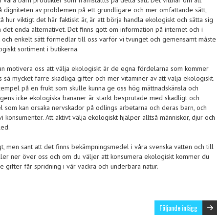
h våra barn produkter som framställts på detta sätt. Det vittnar om att
 digniteten av problemen på ett grundligare och mer omfattande sätt,
tå hur viktigt det här faktiskt är, är att börja handla ekologiskt och sätta sig
a det enda alternativet. Det finns gott om information på internet och i
t och enkelt sätt förmedlar till oss varför vi tvunget och gemensamt måste
ogiskt sortiment i butikerna.
n motivera oss att välja ekologiskt är de egna fördelarna som kommer
ss så mycket färre skadliga gifter och mer vitaminer av att välja ekologiskt.
xempel på en frukt som skulle kunna ge oss hög mättnadskänsla och
gens icke ekologiska bananer är starkt besprutade med skadligt och
l som kan orsaka nervskador på odlings arbetarna och deras barn, och
i konsumenter. Att aktivt välja ekologiskt hjälper alltså människor, djur och
led.
igt, men sant att det finns bekämpningsmedel i våra svenska vatten och till
ller ner över oss och om du väljer att konsumera ekologiskt kommer du
rre gifter får spridning i vår vackra och underbara natur.
Följande inlägg