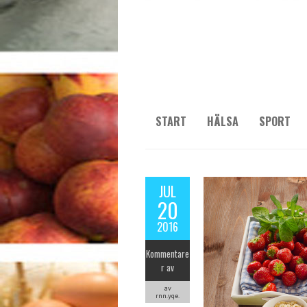
START
HÄLSA
SPORT
JUL
20
2016
Kommentare
r av
av
rnn.yqe.