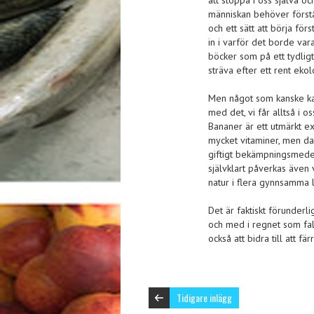
att stoppa i oss själva oc
människan behöver förstå
och ett sätt att börja förs
in i varför det borde var
böcker som på ett tydlig
sträva efter ett rent ekol
Men något som kanske ka
med det, vi får alltså i o
Bananer är ett utmärkt e
mycket vitaminer, men da
giftigt bekämpningsmede
självklart påverkas även v
natur i flera gynnsamma 
Det är faktiskt förunderl
och med i regnet som fa
också att bidra till att fä
Tidigare inlägg