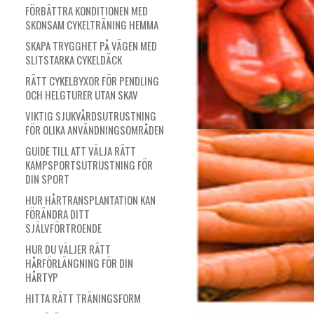
FÖRBÄTTRA KONDITIONEN MED
SKONSAM CYKELTRÄNING HEMMA
SKAPA TRYGGHET PÅ VÄGEN MED
SLITSTARKA CYKELDÄCK
RÄTT CYKELBYXOR FÖR PENDLING
OCH HELGTURER UTAN SKAV
VIKTIG SJUKVÅRDSUTRUSTNING
FÖR OLIKA ANVÄNDNINGSOMRÅDEN
GUIDE TILL ATT VÄLJA RÄTT
KAMPSPORTSUTRUSTNING FÖR
DIN SPORT
HUR HÅRTRANSPLANTATION KAN
FÖRÄNDRA DITT
SJÄLVFÖRTROENDE
HUR DU VÄLJER RÄTT
HÅRFÖRLÄNGNING FÖR DIN
HÅRTYP
HITTA RÄTT TRÄNINGSFORM