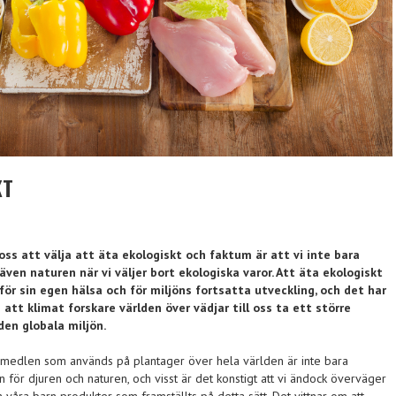
KT
r oss att välja att äta ekologiskt och faktum är att vi inte bara
även naturen när vi väljer bort ekologiska varor. Att äta ekologiskt
för sin egen hälsa och för miljöns fortsatta utveckling, och det har
att klimat forskare världen över vädjar till oss ta ett större
 den globala miljön.
edlen som används på plantager över hela världen är inte bara
n för djuren och naturen, och visst är det konstigt att vi ändock överväger