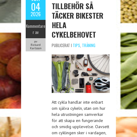
04
TILLBEHÖR SÅ
TÄCKER BIKESTER
2026
HELA
Kommentare
CYKELBEHOVET
r av
av
PUBLICERAT I
TIPS
,
TRÄNING
Rickard
Karlsson
Att cykla handlar inte enbart
om själva cykeln, utan om hur
hela utrustningen samverkar
för att skapa en fungerande
och smidig upplevelse. Oavsett
om cyklingen sker i vardagen,