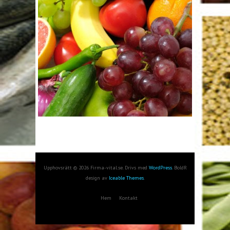
Upphovsrätt © 2026 Firma-vital.se. Drivs med
WordPress
. BoldR
design av
Iceable Themes
.
Hem
Kontakt